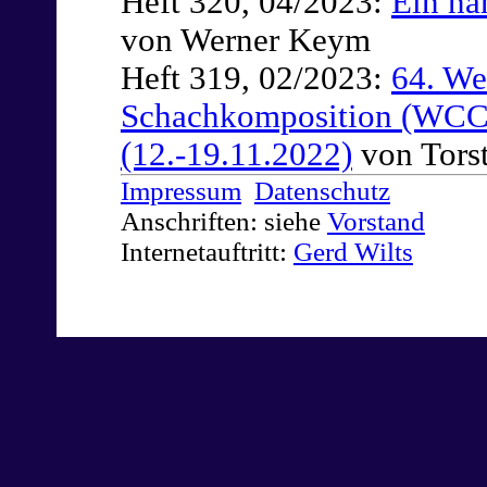
Heft 320, 04/2023:
Ein na
von Werner Keym
Heft 319, 02/2023:
64. We
Schachkomposition (WCCC
(12.-19.11.2022)
von Tors
Impressum
Datenschutz
Anschriften: siehe
Vorstand
Internetauftritt:
Gerd Wilts