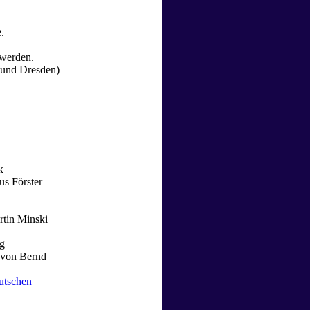
.
 werden.
 und Dresden)
k
s Förster
tin Minski
g
von Bernd
utschen