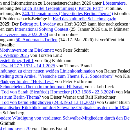
n und Informationen zu Lösemeisterschaften 2026 unter
Löseturniere
.
reibung des
Erich-Bartel-Gedenkturniers ("Patt-zu-Patt")
ist online.
reibung des
240. Thematurniers ("Invertiertes Berlin-Thema")
ist online
f Problemschach-Beiträge in
Karl das kulturelle Schachmagazin
.
.2025
: Der
Beitrag zu Loveday
aus Heft 3/2025 kann hier nachgelesen
onen zum
International Solving Contest
(25. Januar 2026 u.a. in Münster
altsverzeichnis 2023-2024
sind nun online.
dung zum
50. Andernach-Treffen
(14.-17. Mai 2026) ist veröffentlicht.
chwalbe
Motivinversion im Direktmatt
von Peter Schmidt
E-Weltcup 2025
von Torsten Linß
erstellrömer, Teil 1
von Jörg Kuhlmann
 Ewald 27.3.1931 - 14.1.2025
von Thomas Brand
ndungen zu einer neuen weißen Linienkombination
von Rainer Paslac
stellung zum Artikel "Versuche zum Thema F, 2. Sonderform"
von Klau
Plädoyer für den "Holst-Test"
von Peter Hoffmann
Schnoebelen-Thema im orthodoxen Hilfsmatt
von Jakob Leck
Tod von Sarah (Siegfried) Hornecker (19.3.1986 - 22.3.2024)
von Mar
es zum Berlin-Thema?
von Dieter Werner und Ralf Krätschmer
Tod von bernd ellinghoven (24.8.1953-13.11.2023)
von Günter Büsin
mantischer Rückblick auf drei Schwalbe-Originale aus dem Jahr 1924
m Schöneberg
ndere Würdigung von verdienten Schwalbe-Mitgliedern durch den De
Gräfrath
d ellinghoven 70
von Thomas Brand