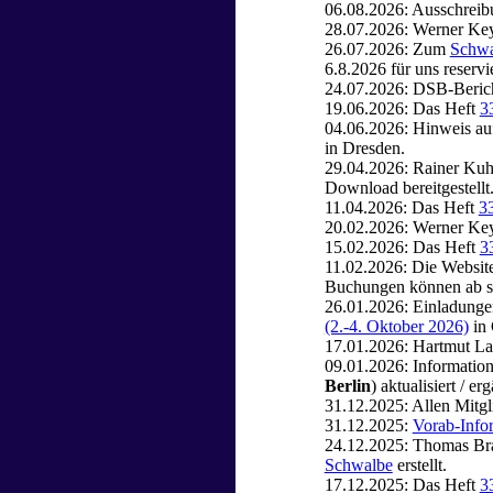
06.08.2026: Ausschre
28.07.2026: Werner Key
26.07.2026: Zum
Schwa
6.8.2026 für uns reserv
24.07.2026: DSB-Beri
19.06.2026: Das Heft
3
04.06.2026: Hinweis au
in Dresden.
29.04.2026: Rainer Kuh
Download bereitgestellt
11.04.2026: Das Heft
3
20.02.2026: Werner Ke
15.02.2026: Das Heft
3
11.02.2026: Die Websi
Buchungen können ab so
26.01.2026: Einladung
(2.-4. Oktober 2026)
in 
17.01.2026: Hartmut Lau
09.01.2026: Informati
Berlin
) aktualisiert / erg
31.12.2025: Allen Mitg
31.12.2025:
Vorab-Info
24.12.2025: Thomas Bra
Schwalbe
erstellt.
17.12.2025: Das Heft
3