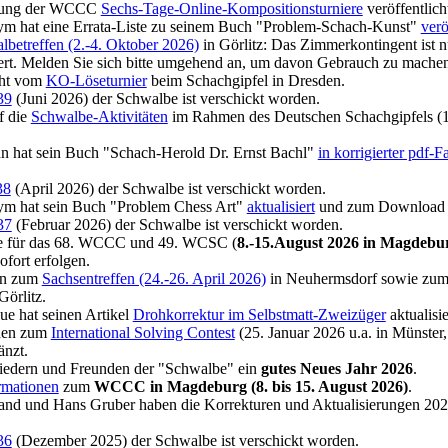
ibung der WCCC
Sechs-Tage-Online-Kompositionsturniere
veröffentlich
m hat eine Errata-Liste zu seinem Buch "Problem-Schach-Kunst"
verö
lbetreffen (2.-4. Oktober 2026)
in Görlitz: Das Zimmerkontingent ist 
iert. Melden Sie sich bitte umgehend an, um davon Gebrauch zu mache
cht vom
KO-Löseturnier
beim Schachgipfel in Dresden.
39
(Juni 2026) der Schwalbe ist verschickt worden.
f die
Schwalbe-Aktivitäten
im Rahmen des Deutschen Schachgipfels (16
n hat sein Buch "Schach-Herold Dr. Ernst Bachl"
in korrigierter pdf-
.
38
(April 2026) der Schwalbe ist verschickt worden.
ym hat sein Buch "Problem Chess Art"
aktualisiert
und zum Download be
37
(Februar 2026) der Schwalbe ist verschickt worden.
te für das 68. WCCC und 49. WCSC (
8.-15.August 2026 in Magdebu
fort erfolgen.
en zum
Sachsentreffen (24.-26. April 2026)
in Neuhermsdorf sowie zu
Görlitz.
e hat seinen Artikel
Drohkorrektur im Selbstmatt-Zweizüger
aktualisie
onen zum
International Solving Contest
(25. Januar 2026 u.a. in Münster
änzt.
liedern und Freunden der "Schwalbe" ein
gutes Neues Jahr 2026
.
rmationen
zum
WCCC in Magdeburg (8. bis 15. August 2026)
.
nd und Hans Gruber haben die Korrekturen und Aktualisierungen 202
36
(Dezember 2025) der Schwalbe ist verschickt worden.