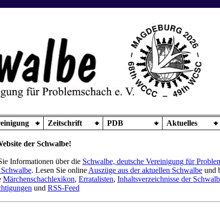
einigung
Zeitschrift
PDB
Aktuelles
ebsite der Schwalbe!
 Sie Informationen über die
Schwalbe, deutsche Vereinigung für Proble
 Schwalbe
. Lesen Sie online
Auszüge aus der aktuellen Schwalbe
und b
e
Märchenschachlexikon
,
Erratalisten
,
Inhaltsverzeichnisse der Schwal
htigungen
und
RSS-Feed