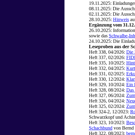
19.11.2025: Einladunge
08.11.2025: Die Aussch
02.11.2025: Die Aussch
28.10.2025:
Hinweis
au
Ergänzung vom 31.12
26.10.2025: Informati
sowie das
Schwalbe-Inh
24.10.2025: Die Einla
Leseproben aus der S
Heft 338, 04/2026:
Die 
Heft 337, 02/2026:
FID
Heft 335, 10/2025:
Hint
Heft 332, 04/2025:
Kurt
Heft 331, 02/2025:
Erku
Heft 330, 12/2024:
Klar
Heft 329, 10/2024:
Ein 
Heft 328, 08/2024:
Das 
Heft 327, 06/2024:
Zum 
Heft 326, 04/2024:
Neu
Heft 325, 02/2024:
Zum 
Heft 324-2, 12/2023:
Ro
Schwarzkopf und Achi
Heft 323, 10/2023:
Beso
Schachbund
von Bernd 
Heft 322, 08/2023:
bern