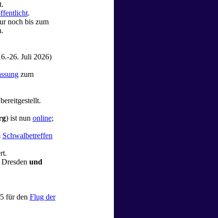
t.
ffentlicht
.
nur noch bis zum
n.
.-26. Juli 2026)
Fassung
zum
reitgestellt.
rg
) ist nun
online
;
m
Schwalbetreffen
rt.
, Dresden
und
5 für den
Flug der