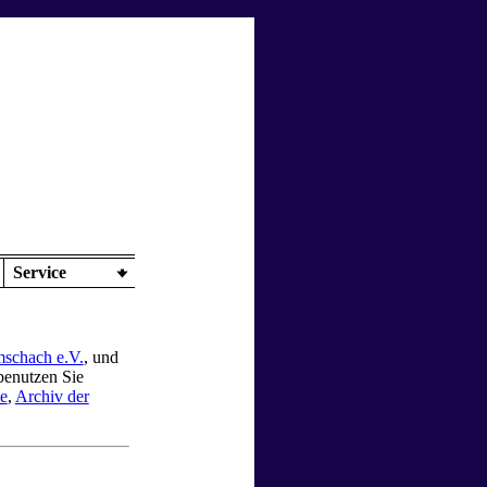
Service
mschach e.V.
, und
enutzen Sie
be
,
Archiv der